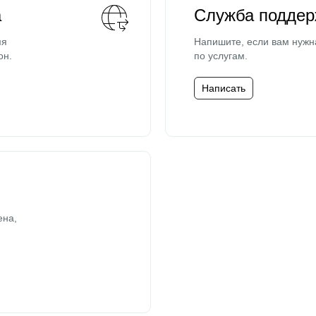
а
Служба поддер
мя
Напишите, если вам нужн
он.
по услугам.
Написать
ена,